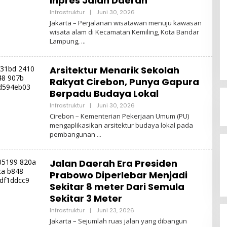
Inpres Jalan Daerah
Oleh
Infrastruktur
|
Juni 30, 2026
Admin
Jakarta – Perjalanan wisatawan menuju kawasan
wisata alam di Kecamatan Kemiling, Kota Bandar
Lampung,
Arsitektur Menarik Sekolah
Rakyat Cirebon, Punya Gapura
Berpadu Budaya Lokal
Oleh
Infrastruktur
|
Juni 30, 2026
Admin
Cirebon – Kementerian Pekerjaan Umum (PU)
mengaplikasikan arsitektur budaya lokal pada
pembangunan
Jalan Daerah Era Presiden
Prabowo Diperlebar Menjadi
Sekitar 8 meter Dari Semula
Sekitar 3 Meter
Oleh
Infrastruktur
|
Juni 23, 2026
Admin
Jakarta – Sejumlah ruas jalan yang dibangun