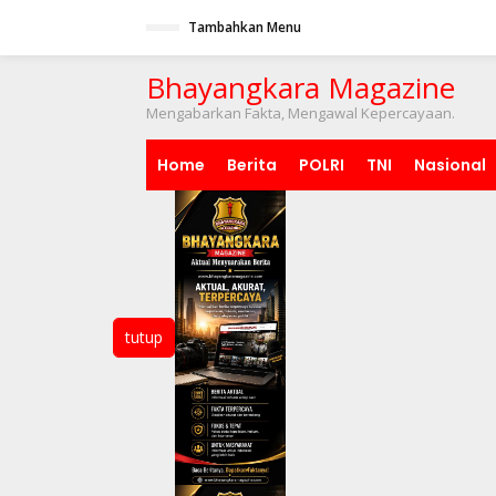
Lewati
ke
Tambahkan Menu
konten
Bhayangkara Magazine
Mengabarkan Fakta, Mengawal Kepercayaan.
Home
Berita
POLRI
TNI
Nasional
tutup