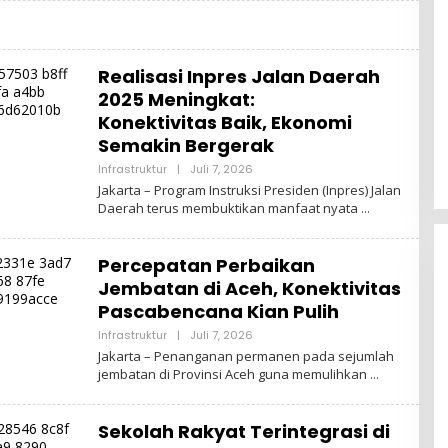
Realisasi Inpres Jalan Daerah
2025 Meningkat:
Konektivitas Baik, Ekonomi
Semakin Bergerak
Oleh
Infrastruktur
|
Juli 7, 2026
Admin
Jakarta – Program Instruksi Presiden (Inpres) Jalan
Daerah terus membuktikan manfaat nyata
Percepatan Perbaikan
Jembatan di Aceh, Konektivitas
Pascabencana Kian Pulih
Oleh
Infrastruktur
|
Juli 7, 2026
Admin
Jakarta – Penanganan permanen pada sejumlah
jembatan di Provinsi Aceh guna memulihkan
Sekolah Rakyat Terintegrasi di