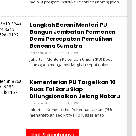
melalui program Instruksi Presiden (Inpres) Jalan
Langkah Berani Menteri PU
Bangun Jembatan Permanen
Demi Percepatan Pemulihan
Bencana Sumatra
Oleh
Infrastruktur
|
Juni 21, 2026
Admin
Jakarta – Menteri Pekerjaan Umum (PU) Dody
Hanggodo mengambil langkah cepat dalam
Kementerian PU Targetkan 10
Ruas Tol Baru Siap
Difungsionalkan Jelang Nataru
Oleh
Infrastruktur
|
Juni 21, 2026
Admin
Jakarta – Kementerian Pekerjaan Umum (PU)
menargetkan sedikitnya 10 ruas jalan tol
Lihat Selengkapnya