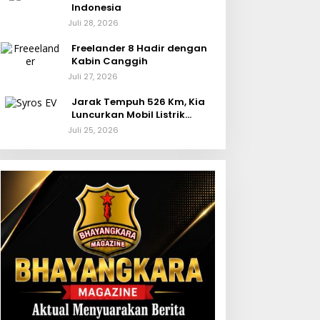
Indonesia
Juli 28, 2026
Freelander 8 Hadir dengan
Kabin Canggih
Juli 27, 2026
Jarak Tempuh 526 Km, Kia
Luncurkan Mobil Listrik
Murah Syros EV
Juli 25, 2026