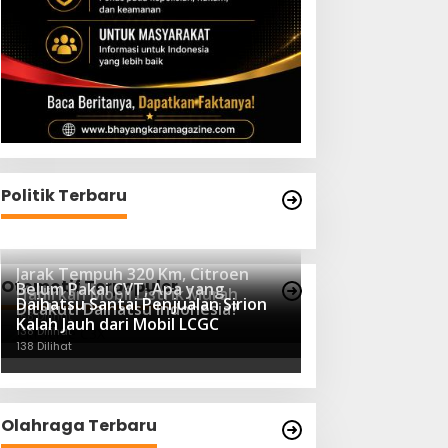
Politik Terbaru
Jarak Tempuh 320 Km, Citroen
Otomotif Terpopuler
Belum Pakai CVT, Apa yang
Hadirkan Mobil Listrik Murah
Daihatsu Santai Penjualan Sirion
Ditakuti Daihatsu Indonesia?
158 Dilihat
Kalah Jauh dari Mobil LCGC
138 Dilihat
138 Dilihat
Olahraga Terbaru